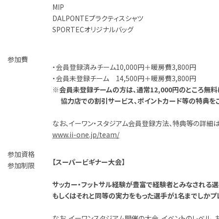
MIP
DALPONTEプラクティスシャツ
SPORTECオリジナルバッグ
参加費
・
会員登録済みチーム
10,000円＋暖房費3,800円
・
会員未登録チーム
14,500円＋暖房費3,800円
※会員未登録チームの方は、通常12,000円のところ無
協力店での割引サービス、ポイントカード等の特典をご
なお、イーワン・スタジアム会員登録方法、特典等の詳細
www.ii-one.jp/team/
参加資格
【スーパービギナー大会】
参加制限
サッカー・フットサル経験が豊富で経験者とみなされる選
もしくはそれと同等の実力をもった選手が1名までしかプ
なお、イーワンスタジアム開催の大会、イベントのレベル、