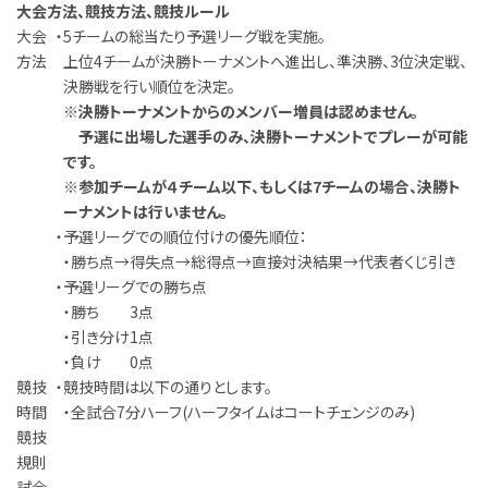
大会方法、競技方法、競技ルール
大会
・
5チームの総当たり予選リーグ戦を実施。
方法
上位4チームが決勝トーナメントへ進出し、準決勝、3位決定戦、
決勝戦を行い順位を決定。
※決勝トーナメントからのメンバー増員は認めません。
予選に出場した選手のみ、決勝トーナメントでプレーが可能
です。
※参加チームが４チーム以下、もしくは7チームの場合、決勝ト
ーナメントは行いません。
・
予選リーグでの順位付けの優先順位：
・
勝ち点→得失点→総得点→直接対決結果→代表者くじ引き
・
予選リーグでの勝ち点
・
勝ち
3点
・
引き分け
1点
・
負け
0点
競技
・
競技時間は以下の通りとします。
時間
・
全試合
7分ハーフ(ハーフタイムはコートチェンジのみ)
競技
規則
試合