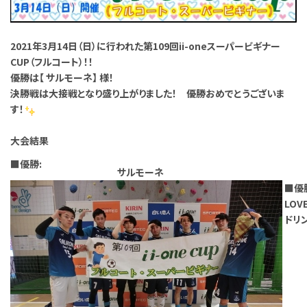
2021年3
月14日（日）に行われた第109回ii-oneスーパービギナー
CUP（フルコート）
！！
優勝は【 サルモーネ】 様！
決勝戦は大接戦となり盛り上がりました！
優勝おめでとうございま
す！
大会結果
■優勝:
サルモーネ
■優
LO
ドリ