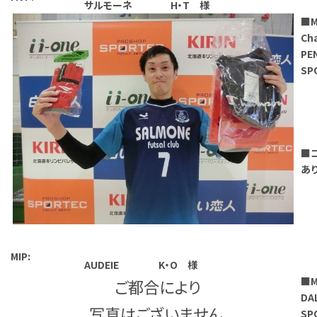
サルモーネ H・T 様
■
Ch
PE
SP
■
あ
MIP:
AUDEIE K・O 様
■M
ご都合により
DA
写真はございません
SP