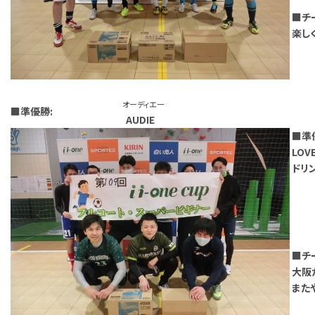
■チ
楽し
オーディエー
■準優勝:
AUDIE
■準
LO
ドリ
■チ
大阪
また