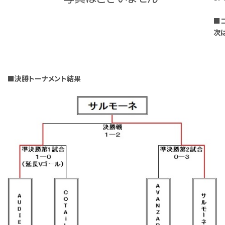
■
次
■決勝トーナメント結果