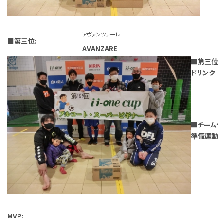
アヴァンツァーレ
■第三位:
AVANZARE
■第三位
ドリンク
■チーム
準備運動
MVP: