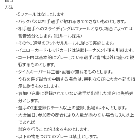
方法
・
5ファールはなしとします。
・
バックパスは相手選手が触れるまでできないものとします。
・
相手選手へのスライディングはファールとなり、場合によっては
警告処分とします。（旧ルール採用）
・
その他、通常のフットサルルールに従って実施します。
・
イエローカード・レッドカードは決勝トーナメント後も引継ます。
・
コート内は基本的にプレーしている選手と審判以外は座って観
戦するものとします。
・
タイムキーパーは主審・副審が兼ねるものとします。
やむを得ず試合を中断する場合は、審判ならびに大会本部の指
示に従うものとします。
・
参加申込書に登録されていない選手が出場した場合は失格処
分とします。
・
選手の2重登録(2チーム以上の登録、出場)は不可とします。
・
大会当日、参加者の都合により人数が揃わない場合も3人以上
であれば
試合を行うことが出来るものとします。
・
以下の物をつけてのプレーは禁止とします。